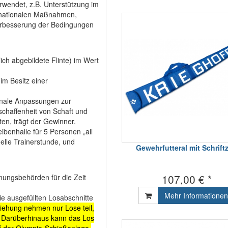
wendet, z.B. Unterstützung im
ernationalen Maßnahmen,
 Verbesserung der Bedingungen
ich abgebildete Flinte) im Wert
m Besitz einer
tionale Anpassungen zur
chaffenheit von Schaft und
ten, trägt der Gewinner.
eibenhalle für 5 Personen „all
uelle Trainerstunde, und
Gewehrfutteral mit Schrift
107,00 € *
nungsbehörden für die Zeit
Mehr Informationen
e ausgefüllten Losabschnitte
iehung nehmen nur Lose teil,
. Darüberhinaus kann das Los