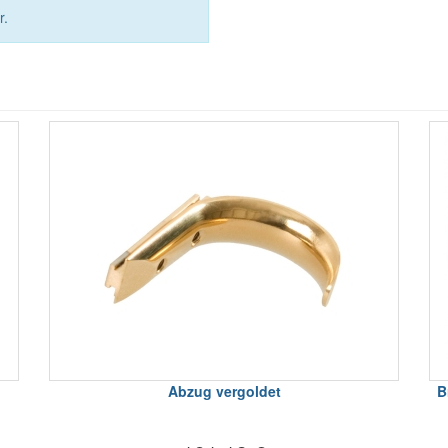
r.
Abzug vergoldet
B