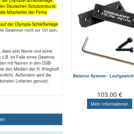
f der Olympia-Schießanlage,
 den Deutschen Schützenbund,
die Mitarbeiter der Firma
 auf der Olympia-Schießanlage
ie Gewinner nicht vor Ort sein,
in, dass sein Name und seine
z.B. im Falle eines Gewinns
rden mit Namen in den DSB-
e den Medien der H. Krieghoff
ntlicht. Außerdem wird die
Balance System - Laufgewicht
hsten Lotterien genutzt,
103,00 €
Mehr Informationen
ben