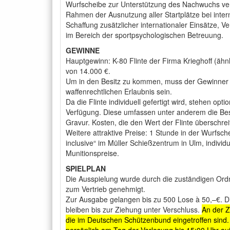
Wurfscheibe zur Unterstützung des Nachwuchs ver
Rahmen der Ausnutzung aller Startplätze bei int
Schaffung zusätzlicher internationaler Einsätze,
im Bereich der sportpsychologischen Betreuung.
GEWINNE
Hauptgewinn: K-80 Flinte der Firma Krieghoff (ähnl
von 14.000 €.
Um in den Besitz zu kommen, muss der Gewinner i
waffenrechtlichen Erlaubnis sein.
Da die Flinte individuell gefertigt wird, stehen op
Verfügung. Diese umfassen unter anderem die Bes
Gravur. Kosten, die den Wert der Flinte überschrei
Weitere attraktive Preise: 1 Stunde in der Wurfsch
inclusive“ im Müller Schießzentrum in Ulm, individ
Munitionspreise.
SPIELPLAN
Die Ausspielung wurde durch die zuständigen Ord
zum Vertrieb genehmigt.
Zur Ausgabe gelangen bis zu 500 Lose à 50,–€. Di
bleiben bis zur Ziehung unter Verschluss.
An der Z
die im Deutschen Schützenbund eingetroffen sind