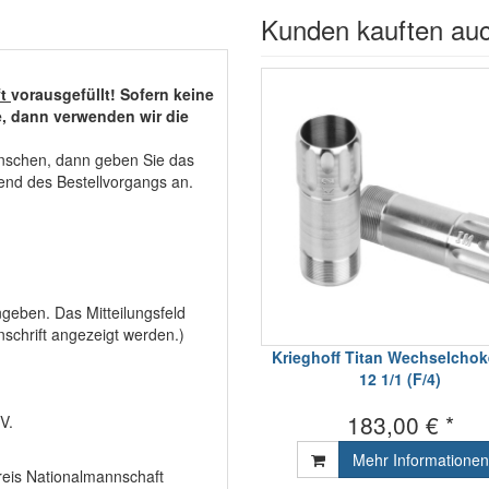
Kunden kauften au
ft
vorausgefüllt! Sofern keine
, dann verwenden wir die
nschen, dann geben Sie das
rend des Bestellvorgangs an.
geben. Das Mitteilungsfeld
schrift angezeigt werden.)
Krieghoff Titan Wechselchok
12 1/1 (F/4)
183,00 € *
V.
Mehr Informationen
reis Nationalmannschaft