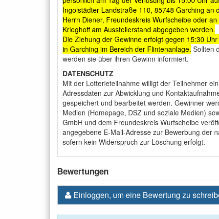
persönlich am Tag der Verlosung bis 15:00 Uhr au
Ingolstädter Landstraße 110, 85748 Garching an
Herrn Diener, Freundeskreis Wurfscheibe oder an 
Krieghoff am Ausstellerstand abgegeben werden.
Die Ziehung der Gewinne erfolgt gegen 15:30 Uhr
in Garching im Bereich der Flintenanlage.
Sollten d
werden sie über ihren Gewinn informiert.
DATENSCHUTZ
Mit der Lotterieteilnahme willigt der Teilnehmer e
Adressdaten zur Abwicklung und Kontaktaufnahme 
gespeichert und bearbeitet werden. Gewinner we
Medien (Homepage, DSZ und soziale Medien) sowi
GmbH und dem Freundeskreis Wurfscheibe veröffe
angegebene E-Mail-Adresse zur Bewerbung der näc
sofern kein Widerspruch zur Löschung erfolgt.
Bewertungen
Einloggen, um eine Bewertung zu schrei