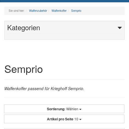
naviga
Sie sind hier:
Waffenzubehör
Waffenkoffer
Semprio
Kategorien
Semprio
Waffenkoffer passend für Krieghoff Semprio.
Sortierung:
Wählen
Artikel pro Seite
10