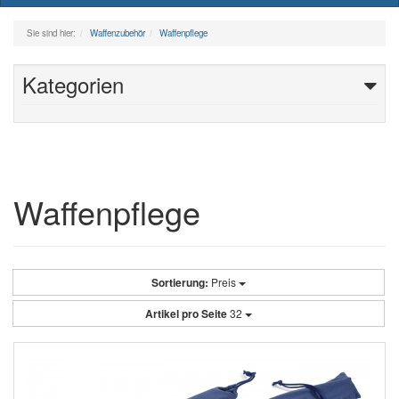
naviga
Sie sind hier:
Waffenzubehör
Waffenpflege
Kategorien
Waffenpflege
Sortierung:
Preis
Artikel pro Seite
32