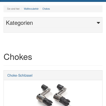
naviga
Sie sind hier:
Waffenzubehör
Chokes
Kategorien
Chokes
Choke-Schlüssel