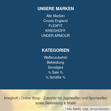
UNSERE MARKEN
Alle Marken
Croots England
FLEXFIT
KRIEGHOFF
UNDER ARMOUR
KATEGORIEN
Waffenzubehör
Bekleidung
Sonstiges
% Sale %
% Schäfte %
Krieghoff | Online Shop - Zubehör für Jagdwaffen und Sportwaffen
sowie Bekleidung & Mode
*
inkl. MwSt., zzgl.
Versandkosten