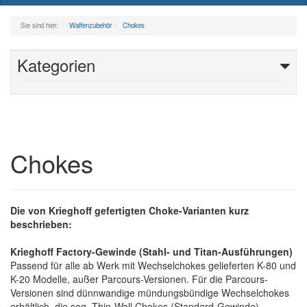
naviga
Sie sind hier:
Waffenzubehör
Chokes
Kategorien
Chokes
Die von Krieghoff gefertigten Choke-Varianten kurz
beschrieben:
Krieghoff Factory-Gewinde (Stahl- und Titan-Ausführungen)
Passend für alle ab Werk mit Wechselchokes gelieferten K-80 und
K-20 Modelle, außer Parcours-Versionen. Für die Parcours-
Versionen sind dünnwandige mündungsbündige Wechselchokes
erhältlich, die sog. Thin-Wall Chokes (Standard-Gewinde).