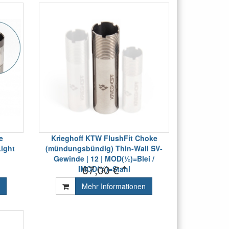
e
Krieghoff KTW FlushFit Choke
Light
(mündungsbündig) Thin-Wall SV-
Gewinde | 12 | MOD(½)=Blei /
67,00 € *
IMOD(¾)=Stahl
Mehr Informationen