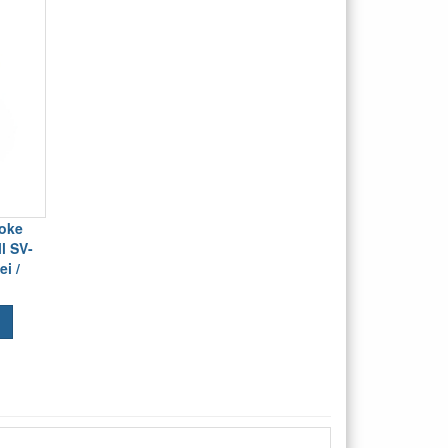
hoke
l SV-
i /