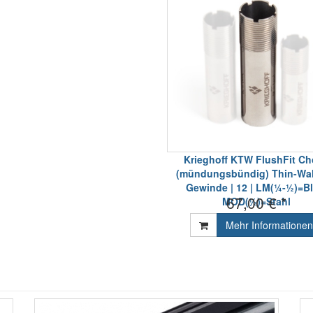
Krieghoff KTW FlushFit C
(mündungsbündig) Thin-Wal
Gewinde | 12 | LM(¼-½)=Ble
67,00 € *
MOD(½)=Stahl
Mehr Informationen