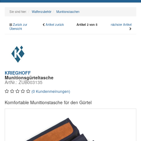
naviga
Sie sind hier:
Waffenzubehör
Munitionstaschen
Zurück zur
Artikel zurück
Artikel 2 von 5
nächster Artikel
Übersicht
KRIEGHOFF
Munitionsgürteltasche
ArtNr.: ZUB003135
(0 Kundenmeinungen)
Komfortable Munitionstasche für den Gürtel