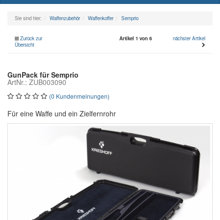
naviga
Sie sind hier:
Waffenzubehör
Waffenkoffer
Semprio
Zurück zur
Artikel 1 von 6
nächster Artikel
Übersicht
GunPack für Semprio
ArtNr.: ZUB003090
(0 Kundenmeinungen)
Für eine Waffe und ein Zielfernrohr