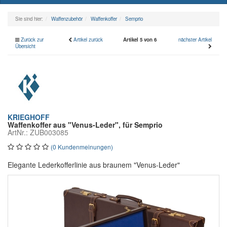
naviga
Sie sind hier:
Waffenzubehör
Waffenkoffer
Semprio
Zurück zur
Artikel zurück
Artikel 5 von 6
nächster Artikel
Übersicht
KRIEGHOFF
Waffenkoffer aus "Venus-Leder", für Semprio
ArtNr.: ZUB003085
(0 Kundenmeinungen)
Elegante Lederkofferlinie aus braunem "Venus-Leder"