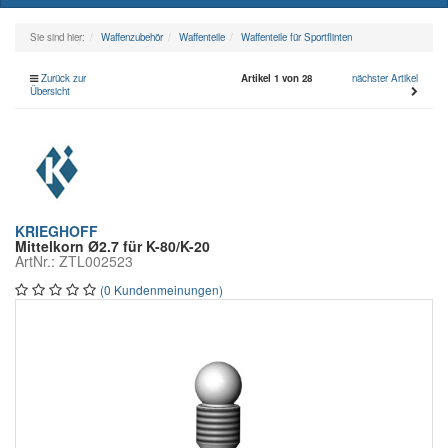
naviga
Sie sind hier:
Waffenzubehör
Waffenteile
Waffenteile für Sportflinten
Zurück zur
Artikel 1 von 28
nächster Artikel
Übersicht
KRIEGHOFF
Mittelkorn Ø2.7 für K-80/K-20
ArtNr.: ZTL002523
(0 Kundenmeinungen)