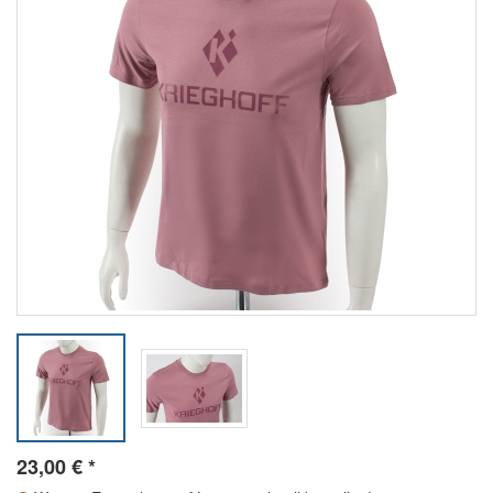
23,00
€
*