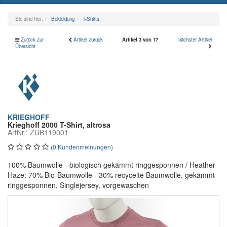
naviga
Sie sind hier:
Bekleidung
T-Shirts
Zurück zur
Artikel zurück
Artikel 3 von 17
nächster Artikel
Übersicht
KRIEGHOFF
Krieghoff 2000 T-Shirt, altrosa
ArtNr.: ZUB119001
(0 Kundenmeinungen)
100% Baumwolle - biologisch gekämmt ringgesponnen / Heather
Haze: 70% Bio-Baumwolle - 30% recycelte Baumwolle, gekämmt
ringgesponnen, Singlejersey, vorgewaschen