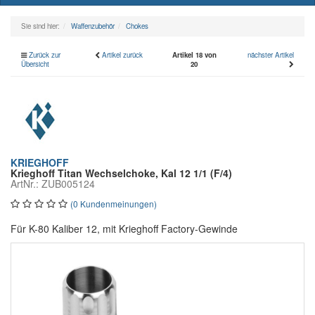
naviga
Sie sind hier:
Waffenzubehör
Chokes
Zurück zur
Artikel zurück
Artikel 18 von
nächster Artikel
Übersicht
20
KRIEGHOFF
Krieghoff Titan Wechselchoke, Kal 12 1/1 (F/4)
ArtNr.: ZUB005124
(0 Kundenmeinungen)
Für K-80 Kaliber 12, mit Krieghoff Factory-Gewinde