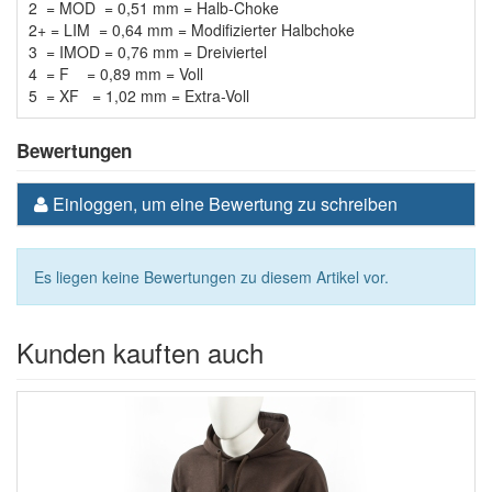
2 = MOD
= 0,51 mm
= Halb-Choke
2+ = LIM
= 0,64 mm
= Modifizierter Halbchoke
3 = IMOD
= 0,76 mm
= Dreiviertel
4 = F
= 0,89 mm
= Voll
5 = XF
= 1,02 mm
= Extra-Voll
Bewertungen
Einloggen, um eine Bewertung zu schreiben
Es liegen keine Bewertungen zu diesem Artikel vor.
Kunden kauften auch