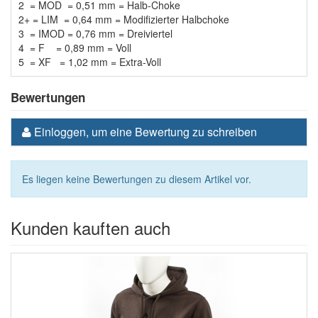
2 = MOD
= 0,51 mm
= Halb-Choke
2+ = LIM
= 0,64 mm
= Modifizierter Halbchoke
3 = IMOD
= 0,76 mm
= Dreiviertel
4 = F
= 0,89 mm
= Voll
5 = XF
= 1,02 mm
= Extra-Voll
Bewertungen
Einloggen, um eine Bewertung zu schreiben
Es liegen keine Bewertungen zu diesem Artikel vor.
Kunden kauften auch