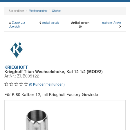
naviga
Sie sind hier:
Waffenzubehör
Chokes
Zurück zur
Artikel zurück
Artikel 18 von
nächster Artikel
Übersicht
20
KRIEGHOFF
Krieghoff Titan Wechselchoke, Kal 12 1/2 (MOD/2)
ArtNr.: ZUB005122
(0 Kundenmeinungen)
Für K-80 Kaliber 12, mit Krieghoff Factory-Gewinde