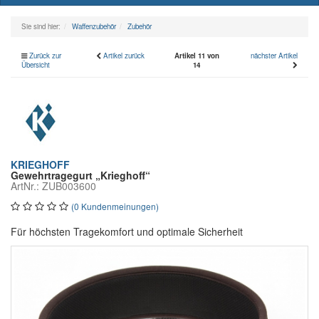
naviga
Sie sind hier:
Waffenzubehör
Zubehör
Zurück zur
Artikel zurück
Artikel 11 von
nächster Artikel
Übersicht
14
KRIEGHOFF
Gewehrtragegurt „Krieghoff“
ArtNr.: ZUB003600
(0 Kundenmeinungen)
Für höchsten Tragekomfort und optimale Sicherheit